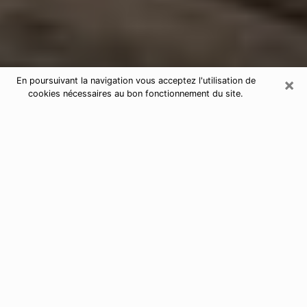
×
En poursuivant la navigation vous acceptez l'utilisation de
cookies nécessaires au bon fonctionnement du site.
Astrologue dans la Vendée
Astrologue dans la Vendée pour une
voyance sérieuse par téléphone
De nos jours, nous avons tous des doutes sur notre vie
d’un point de vue professionnel, sentimental, financier
ou autres. Toutes ces questions qui vous empêchent
d’avancer peuvent enfin trouver une réponse si vous
prenez le temps d’y répondre en utilisant la bonne
solution de contacter
par téléphone un astrologue à La
Roche-sur-Yon
.