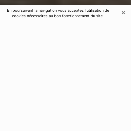
×
En poursuivant la navigation vous acceptez l'utilisation de
cookies nécessaires au bon fonctionnement du site.
Astrologue à Saint-Germain-en-
Laye
Astrologue à Saint-Germain-en-Laye
pour une voyance sérieuse par
téléphone
De nos jours, nous avons tous des doutes sur notre vie
d’un point de vue professionnel, sentimental, financier
ou autres. Toutes ces questions qui vous empêchent
d’avancer peuvent enfin trouver une réponse si vous
prenez le temps d’y répondre en utilisant la bonne
solution de contacter
par téléphone un astrologue à
Versailles
.
J’ai des dons de voyance depuis très longtemps et
j’utilise ces derniers pour permettre à des personnes