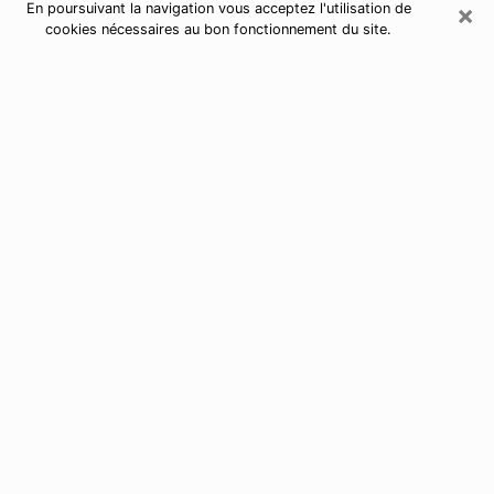
×
En poursuivant la navigation vous acceptez l'utilisation de
cookies nécessaires au bon fonctionnement du site.
Astrologue à Jouars-Pontchartrain
Astrologue à Jouars-Pontchartrain
pour une voyance sérieuse par
téléphone
De nos jours, nous avons tous des doutes sur notre vie
d’un point de vue professionnel, sentimental, financier
ou autres. Toutes ces questions qui vous empêchent
d’avancer peuvent enfin trouver une réponse si vous
prenez le temps d’y répondre en utilisant la bonne
solution de contacter
par téléphone un astrologue à
Versailles
.
J’ai des dons de voyance depuis très longtemps et
j’utilise ces derniers pour permettre à des personnes
d’avoir une vie meilleure en les aidant à trouver une
réponse à leurs interrogations. Afin de pouvoir y