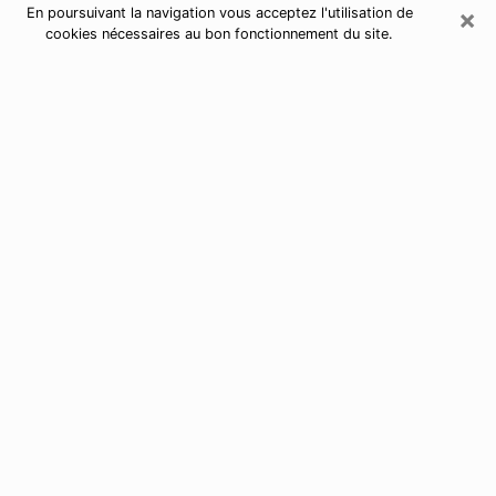
×
En poursuivant la navigation vous acceptez l'utilisation de
cookies nécessaires au bon fonctionnement du site.
Astrologue à Saint-Just-Saint-
Rambert
Astrologue à Saint-Just-Saint-Rambert
pour une voyance sérieuse par
téléphone
De nos jours, nous avons tous des doutes sur notre vie
d’un point de vue professionnel, sentimental, financier
ou autres. Toutes ces questions qui vous empêchent
d’avancer peuvent enfin trouver une réponse si vous
prenez le temps d’y répondre en utilisant la bonne
solution de contacter
par téléphone un astrologue à
Saint-Étienne
.
J’ai des dons de voyance depuis très longtemps et
j’utilise ces derniers pour permettre à des personnes
d’avoir une vie meilleure en les aidant à trouver une