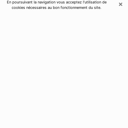
×
En poursuivant la navigation vous acceptez l'utilisation de
cookies nécessaires au bon fonctionnement du site.
Astrologue à Saint-Pierre-du-Perray
Astrologue à Saint-Pierre-du-Perray
pour une voyance sérieuse par
téléphone
De nos jours, nous avons tous des doutes sur notre vie
d’un point de vue professionnel, sentimental, financier
ou autres. Toutes ces questions qui vous empêchent
d’avancer peuvent enfin trouver une réponse si vous
prenez le temps d’y répondre en utilisant la bonne
solution de contacter
par téléphone un astrologue à
Évry
.
J’ai des dons de voyance depuis très longtemps et
j’utilise ces derniers pour permettre à des personnes
d’avoir une vie meilleure en les aidant à trouver une
réponse à leurs interrogations. Afin de pouvoir y