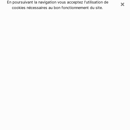
×
En poursuivant la navigation vous acceptez l'utilisation de
cookies nécessaires au bon fonctionnement du site.
Astrologue à Boussy-Saint-Antoine
Astrologue à Boussy-Saint-Antoine
pour une voyance sérieuse par
téléphone
De nos jours, nous avons tous des doutes sur notre vie
d’un point de vue professionnel, sentimental, financier
ou autres. Toutes ces questions qui vous empêchent
d’avancer peuvent enfin trouver une réponse si vous
prenez le temps d’y répondre en utilisant la bonne
solution de contacter
par téléphone un astrologue à
Évry
.
J’ai des dons de voyance depuis très longtemps et
j’utilise ces derniers pour permettre à des personnes
d’avoir une vie meilleure en les aidant à trouver une
réponse à leurs interrogations. Afin de pouvoir y