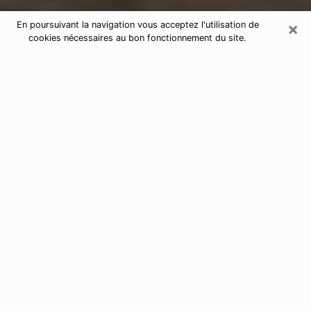
×
En poursuivant la navigation vous acceptez l'utilisation de
cookies nécessaires au bon fonctionnement du site.
Astrologue à Saint-Rémy-de-
Provence
Astrologue à Saint-Rémy-de-Provence
pour une voyance sérieuse par
téléphone
De nos jours, nous avons tous des doutes sur notre vie
d’un point de vue professionnel, sentimental, financier
ou autres. Toutes ces questions qui vous empêchent
d’avancer peuvent enfin trouver une réponse si vous
prenez le temps d’y répondre en utilisant la bonne
solution de contacter
par téléphone un astrologue à
Marseille
.
J’ai des dons de voyance depuis très longtemps et
j’utilise ces derniers pour permettre à des personnes